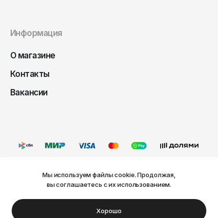
Чита
Элиста
Информация
Южно-Сахалинск
Якутск
О магазине
Ярославль
Контакты
Вакансии
Мы используем файлы cookie. Продолжая,
Ваш город Пермь?
вы соглашаетесь с их использованием.
Оферта
Политика конфиденциальности
Пользовательское соглашение
Нет
Да
© FRIDAY, 2026
Хорошо