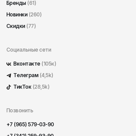
Бренды
(61)
Саратов
Новинки
(260)
Севастополь
Сергиев Посад
Скидки
(77)
Симферополь
Смоленск
Социальные сети
Сочи
Вконтакте
(105к)
Ставрополь
Телеграм
(4,5k)
Старый Оскол
ТикТок
(28,5k)
Стерлитамак
Сыктывкар
Тамбов
Позвонить
Тверь
+7 (965) 579-03-90
Тольятти
+7 (342) 259-93-90