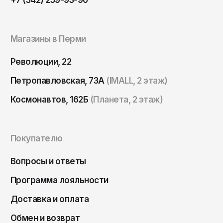
Томск
Тула
Магазины в Перми
Тюмень
Улан-Удэ
Революции, 22
Ульяновск
Петропавловская, 73А
(IMALL, 2 этаж)
Уфа
Космонавтов, 162Б
(Планета, 2 этаж)
Ухта
Хабаровск
Покупателю
Ханты-Мансийск
Чайковский
Вопросы и ответы
Чебоксары
Программа лояльности
Челябинск
Доставка и оплата
Черкесск
Обмен и возврат