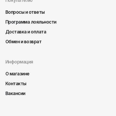
Покупателю
Саратов
Вопросы и ответы
Севастополь
Программа лояльности
Сергиев Посад
Симферополь
Доставка и оплата
Смоленск
Обмен и возврат
Сочи
Ставрополь
Информация
Старый Оскол
О магазине
Стерлитамак
Контакты
Сыктывкар
Тамбов
Вакансии
Тверь
Тольятти