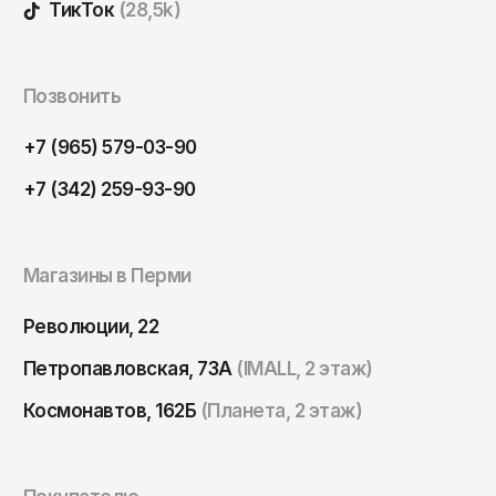
ОКТЯБРЬ
ТикТок
(28,5k)
Омск
Орёл
Позвонить
Оренбург
Пенза
+7 (965) 579-03-90
Пермь
+7 (342) 259-93-90
Петрозаводск
Петропавловск-Камчатский
Магазины в Перми
Псков
Революции, 22
Ростов-на-Дону
Рязань
Петропавловская, 73А
(IMALL, 2 этаж)
Самара
Космонавтов, 162Б
(Планета, 2 этаж)
Санкт-Петербург
Саранск