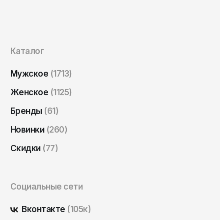
Саратов
Севастополь
Сергиев Посад
Каталог
Симферополь
Мужское
(1713)
Смоленск
Сочи
Женское
(1125)
Ставрополь
Бренды
(61)
Старый Оскол
Новинки
(260)
Стерлитамак
Скидки
(77)
Сыктывкар
Тамбов
Социальные сети
Тверь
Тольятти
Вконтакте
(105к)