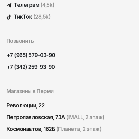
Томск
Телеграм
(4,5k)
Тула
ТикТок
(28,5k)
Тюмень
Улан-Удэ
Позвонить
Ульяновск
+7 (965) 579-03-90
Уфа
Ухта
+7 (342) 259-93-90
Хабаровск
Ханты-Мансийск
Магазины в Перми
Чайковский
Революции, 22
Чебоксары
Петропавловская, 73А
(IMALL, 2 этаж)
Челябинск
Космонавтов, 162Б
(Планета, 2 этаж)
Черкесск