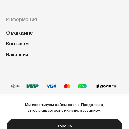
Чита
Элиста
Информация
Южно-Сахалинск
Якутск
О магазине
Ярославль
Контакты
Вакансии
Мы используем файлы cookie. Продолжая,
Ваш город Пермь?
вы соглашаетесь с их использованием.
Оферта
Политика конфиденциальности
Пользовательское соглашение
Нет
Да
© FRIDAY, 2026
Хорошо