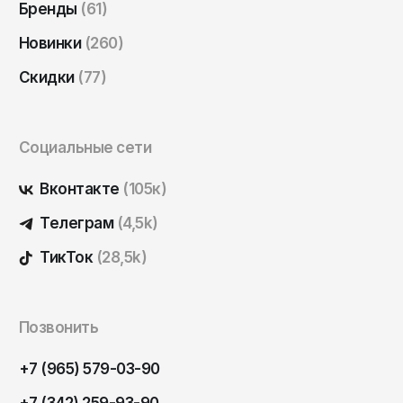
Бренды
(61)
Саратов
Новинки
(260)
Севастополь
Сергиев Посад
Скидки
(77)
Симферополь
Смоленск
Социальные сети
Сочи
Вконтакте
(105к)
Ставрополь
Телеграм
(4,5k)
Старый Оскол
ТикТок
(28,5k)
Стерлитамак
Сыктывкар
Тамбов
Позвонить
Тверь
+7 (965) 579-03-90
Тольятти
+7 (342) 259-93-90