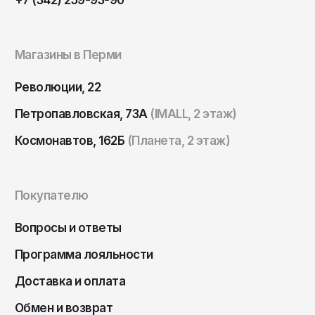
Томск
Тула
Магазины в Перми
Тюмень
Улан-Удэ
Революции, 22
Ульяновск
Петропавловская, 73А
(IMALL, 2 этаж)
Уфа
Космонавтов, 162Б
(Планета, 2 этаж)
Ухта
Хабаровск
Покупателю
Ханты-Мансийск
Чайковский
Вопросы и ответы
Чебоксары
Программа лояльности
Челябинск
Доставка и оплата
Черкесск
Обмен и возврат