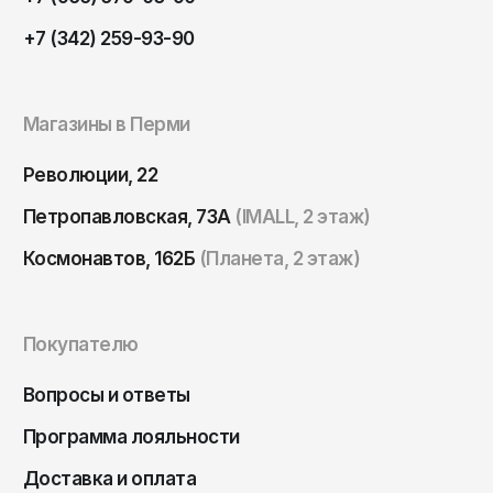
ОКТЯБРЬ
Омск
+7 (342) 259-93-90
Орёл
Оренбург
Магазины в Перми
Пенза
Пермь
Революции, 22
Петрозаводск
Петропавловская, 73А
(IMALL, 2 этаж)
Петропавловск-Камчатский
Космонавтов, 162Б
(Планета, 2 этаж)
Псков
Ростов-на-Дону
Покупателю
Рязань
Вопросы и ответы
Самара
Санкт-Петербург
Программа лояльности
Саранск
Доставка и оплата