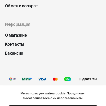
Саратов
Обмен и возврат
Севастополь
Сергиев Посад
Информация
Симферополь
О магазине
Смоленск
Сочи
Контакты
Ставрополь
Вакансии
Старый Оскол
Стерлитамак
Сыктывкар
Тамбов
Тверь
Мы используем файлы cookie. Продолжая,
Ваш город Пермь?
вы соглашаетесь с их использованием.
Оферта
Политика конфиденциальности
Тольятти
Пользовательское соглашение