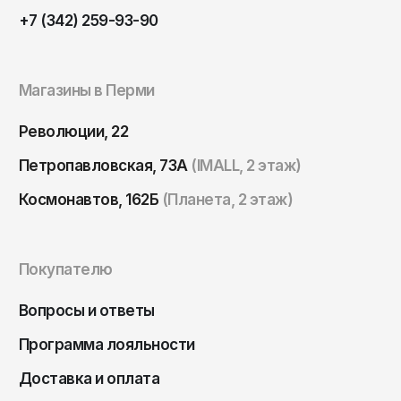
ОКТЯБРЬ
Омск
+7 (342) 259-93-90
Орёл
Оренбург
Магазины в Перми
Пенза
Революции, 22
Пермь
Петропавловская, 73А
(IMALL, 2 этаж)
Петрозаводск
Космонавтов, 162Б
(Планета, 2 этаж)
Петропавловск-Камчатский
Псков
Ростов-на-Дону
Покупателю
Рязань
Вопросы и ответы
Самара
Программа лояльности
Санкт-Петербург
Доставка и оплата
Саранск