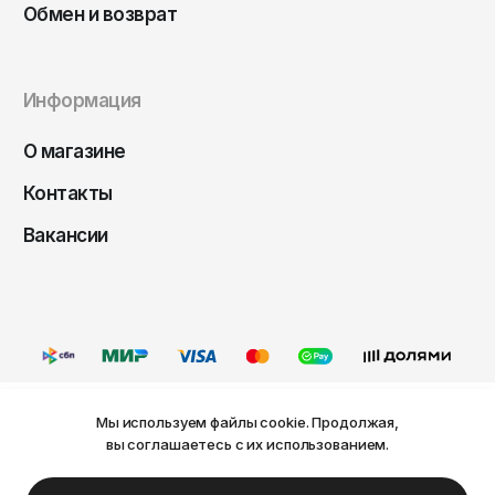
Обмен и возврат
Саратов
Севастополь
Сергиев Посад
Информация
Симферополь
О магазине
Смоленск
Контакты
Сочи
Вакансии
Ставрополь
Старый Оскол
Стерлитамак
Сыктывкар
Тамбов
Мы используем файлы cookie. Продолжая,
Ваш город Пермь?
Тверь
вы соглашаетесь с их использованием.
Оферта
Политика конфиденциальности
Тольятти
Пользовательское соглашение
Нет
Да