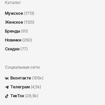
Каталог
Саратов
Севастополь
Мужское
(1713)
Сергиев Посад
Женское
(1125)
Симферополь
Бренды
(61)
Смоленск
Новинки
(260)
Сочи
Скидки
(77)
Ставрополь
Старый Оскол
Социальные сети
Стерлитамак
Сыктывкар
Вконтакте
(105к)
Тамбов
Телеграм
(4,5k)
Тверь
ТикТок
(28,5k)
Тольятти