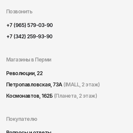
Томск
Позвонить
Тула
Тюмень
+7 (965) 579-03-90
Улан-Удэ
+7 (342) 259-93-90
Ульяновск
Уфа
Магазины в Перми
Ухта
Революции, 22
Хабаровск
Ханты-Мансийск
Петропавловская, 73А
(IMALL, 2 этаж)
Чайковский
Космонавтов, 162Б
(Планета, 2 этаж)
Чебоксары
Челябинск
Покупателю
Черкесск
Вопросы и ответы